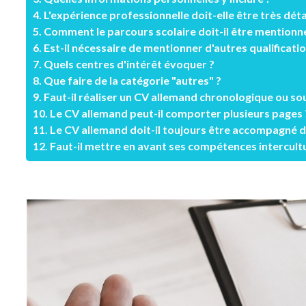
4. L'expérience professionnelle doit-elle être très déta
5. Comment le parcours scolaire doit-il être mentionn
6. Est-il nécessaire de mentionner d'autres qualificatio
7. Quels centres d'intérêt évoquer ?
8. Que faire de la catégorie "autres" ?
9. Faut-il réaliser un CV allemand chronologique ou s
10. Le CV allemand peut-il comporter plusieurs pages 
11. Le CV allemand doit-il toujours être accompagné des
12. Faut-il mettre en avant ses compétences intercultu