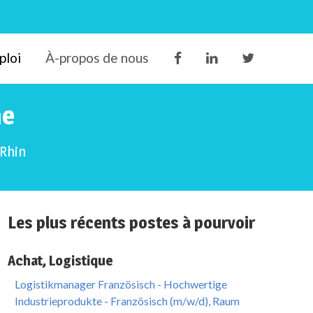
ploi
À-propos de nous
ne
-Rhin
Les plus récents postes à pourvoir
Achat, Logistique
Logistikmanager Französisch - Hochwertige
Industrieprodukte - Französisch (m/w/d), Raum