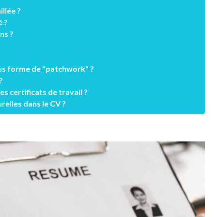
illée ?
é ?
ns ?
ous forme de "patchwork" ?
?
 certificats de travail ?
relles dans le CV ?