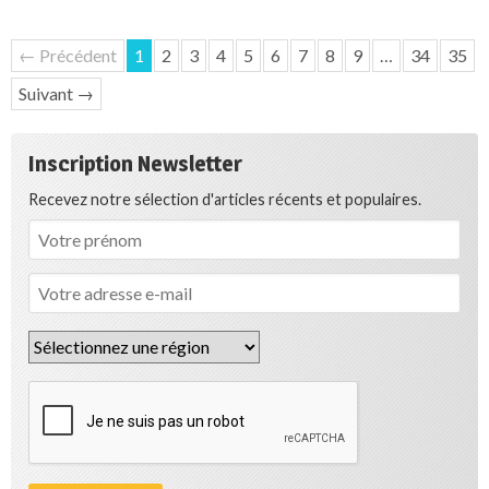
← Précédent
1
2
3
4
5
6
7
8
9
…
34
35
Suivant →
Inscription Newsletter
Recevez notre sélection d'articles récents et populaires.