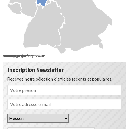
Berlin
Bremen
Hamburg
Saarland
Schleswig-Holstein
Mecklenburg-Vorpommern
Brandenburg
Niedersachsen
Sachsen-Anhalt
Sachsen
Thüringen
Hessen
Nordrhein-Westfalen
Rheinland-Pfalz
Baden-Württemberg
Bayern
Inscription Newsletter
Recevez notre sélection d'articles récents et populaires.