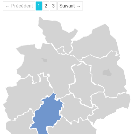
← Précédent
1
2
3
Suivant →