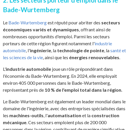
2. Les secteurs porteur d'emploi dans le
Bade-Wurtemberg
Le
Bade-Wurtemberg
est réputé pour abriter des
secteurs
économiques variés et dynamiques
, offrant ainsi de
nombreuses opportunités d'emploi. Parmi les secteurs
porteurs de cette région figurent notamment l'
industrie
automobile
, l'
ingénierie
, la
technologie de pointe
, la
santé et
les sciences de la vie
, ainsi que les
énergies renouvelables
.
L'
industrie automobile
joue un rôle prépondérant dans
l'économie du Bade-Wurtemberg. En 2024, elle employait
environ 405 000 personnes dans le Bade-Wurtemberg,
représentant près de
10 % de l'emploi total dans la région
.
Le Bade-Wurtemberg est également un leader mondial dans le
domaine de l'ingénierie, avec des entreprises spécialisées dans
les
machines-outils
, l'
automatisation
et la
construction
mécanique
. Ces secteurs emploient plus de 200 000
personnes dans la région, contribuant de manière significative