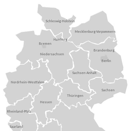
Schleswig-Holstein
Mecklenburg-Vorpommern
Hamburg
Bremen
Brandenburg
Niedersachsen
Berlin
Sachsen-Anhalt
Nordrhein-Westfalen
Sachsen
Thüringen
Hessen
Rheinland-Pfalz
Saarland