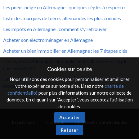
Les pneus neige en Allemagne : quelques règles à respecter
Liste des marques de bières allemandes les plus connues
Les impôts en Allemagne : comment s'y retrouver
Acheter son électroménager en Allemagne
Acheter un bien immobilier en Allemagne : les 7 étapes clés
Les loyers en Allemagne : index des villes allemandes les plus
chères en 2024
Cookies sur ce site
Lettre de résiliation de contrat en Allemagne : exemples et
Nous utilisons des cookies pour personnaliser et améliorer
modèles
votre expérience sur notre site. Lisez notre
charte de
confidentialité
pour plus d'informations sur notre collecte de
données. En cliquant sur "Accepter", vous acceptez l'utilisation
de cookies.
Accepter
Impressum
Contact
Charte de confidentialité
Refuser