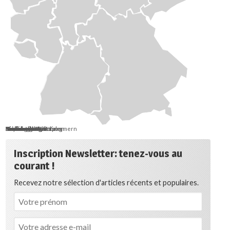
Berlin
Bremen
Hamburg
Saarland
Schleswig-Holstein
Mecklenburg-Vorpommern
Brandenburg
Niedersachsen
Sachsen-Anhalt
Sachsen
Thüringen
Hessen
Nordrhein-Westfalen
Rheinland-Pfalz
Baden-Württemberg
Bayern
Inscription Newsletter: tenez-vous au
courant !
Recevez notre sélection d'articles récents et populaires.