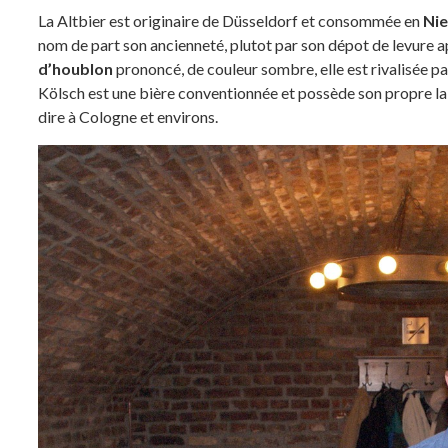
La Altbier est originaire de Düsseldorf et consommée en
Nie
nom de part son ancienneté, plutot par son dépot de levure 
d’houblon
prononcé, de couleur sombre, elle est rivalisée par
Kölsch est une bière conventionnée et possède son propre l
dire à Cologne et environs.