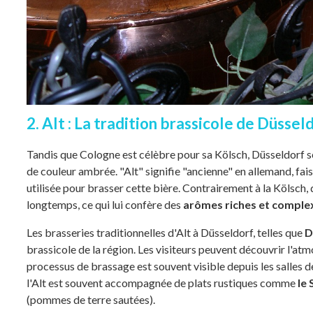
2. Alt : La tradition brassicole de Düssel
Tandis que Cologne est célèbre pour sa Kölsch, Düsseldorf se
de couleur ambrée. "Alt" signifie "ancienne" en allemand, fai
utilisée pour brasser cette bière. Contrairement à la Kölsch, qu
longtemps, ce qui lui confère des
arômes riches et comple
Les brasseries traditionnelles d'Alt à Düsseldorf, telles que
D
brassicole de la région. Les visiteurs peuvent découvrir l'at
processus de brassage est souvent visible depuis les salles d
l'Alt est souvent accompagnée de plats rustiques comme
le
(pommes de terre sautées).