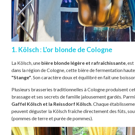
1. Kölsch : L'or blonde de Cologne
La Kölsch, une
bière blonde légère et rafraîchissante
, es
dans la région de Cologne, cette bière de fermentation haute
"Stange"
. Son caractère doux et équilibré en fait une boiss
Plusieurs brasseries traditionnelles à Cologne produisent ce
brassage et ses secrets de famille jalousement gardés. Parmi 
Gaffel Kölsch et la Reissdorf Kölsch
. Chaque établissemen
peuvent déguster la Kölsch fraîche directement des fûts, 
(pommes de terre et purée de pommes).