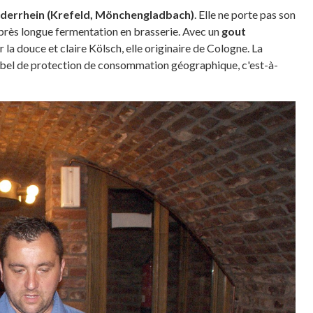
derrhein (Krefeld, Mönchengladbach)
. Elle ne porte pas son
après longue fermentation en brasserie. Avec un
gout
 la douce et claire Kölsch, elle originaire de Cologne. La
abel de protection de consommation géographique, c'est-à-