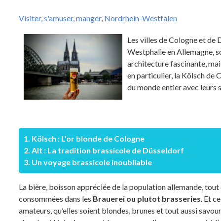
Visiter, s'amuser, manger
,
Nordrhein-Westfalen
Les villes de Cologne et de
Westphalie en Allemagne, son
architecture fascinante, mai
en particulier, la Kölsch de
du monde entier avec leurs s
1. Kölsch : L'or blonde de Cologne
2. Alt : La tradition brassicole de Düsseldorf
3. Un voyage brassicole inoubliable
La bière, boisson appréciée de la population allemande, tout
consommées dans les
Brauerei ou plutot brasseries
. Et c
amateurs, qu’elles soient blondes, brunes et tout aussi savo