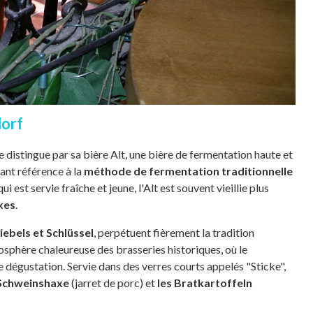
dorf
 distingue par sa bière Alt, une bière de fermentation haute et
sant référence à la
méthode de fermentation traditionnelle
i est servie fraîche et jeune, l'Alt est souvent vieillie plus
xes
.
iebels et Schlüssel
, perpétuent fièrement la tradition
mosphère chaleureuse des brasseries historiques, où le
e dégustation. Servie dans des verres courts appelés "Sticke",
 Schweinshaxe
(jarret de porc) et
les Bratkartoffeln