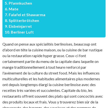
5. Pfannkuchen
6. Mate
7. Falafel et Shawarma
8. Splitterbrötchen
9. Eisbeinjarret
10. Berliner Luft
Quand on pense aux spécialités berlinoises, beaucoup ont
d'abord en tête la cuisine maison, ou la cuisine de bar rustique
ou la restauration rapide hyper grasse. Ceux-ci font
certainement partie du menu de la capitale dans laquelle on
mange traditionnellement à tout heure renforcé par
l'avènement de la culture du street food. Mais les influences
multiculturelles et les habitudes alimentaires plus modernes
ont depuis longtemps élargi la cuisine berlinoise avec des
recettes très variées et succulentes. Capitale du bio, les
restaurants offrent souvent des plats qui sont concoctés avec
des produits locaux et frais. Vous y trouverez bien sûr de la
choucroute, des harengs, des saucisses et des pommes de