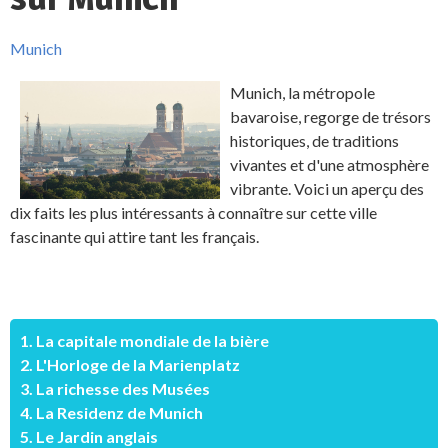
Munich
Munich, la métropole
bavaroise, regorge de trésors
historiques, de traditions
vivantes et d'une atmosphère
vibrante. Voici un aperçu des
dix faits les plus intéressants à connaître sur cette ville
fascinante qui attire tant les français.
1. La capitale mondiale de la bière
2. L'Horloge de la Marienplatz
3. La richesse des Musées
4. La Residenz de Munich
5. Le Jardin anglais