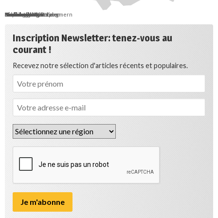
Berlin
Bremen
Hamburg
Saarland
Schleswig-Holstein
Mecklenburg-Vorpommern
Brandenburg
Niedersachsen
Sachsen-Anhalt
Sachsen
Thüringen
Hessen
Nordrhein-Westfalen
Rheinland-Pfalz
Baden-Württemberg
Bayern
Inscription Newsletter: tenez-vous au
courant !
Recevez notre sélection d'articles récents et populaires.