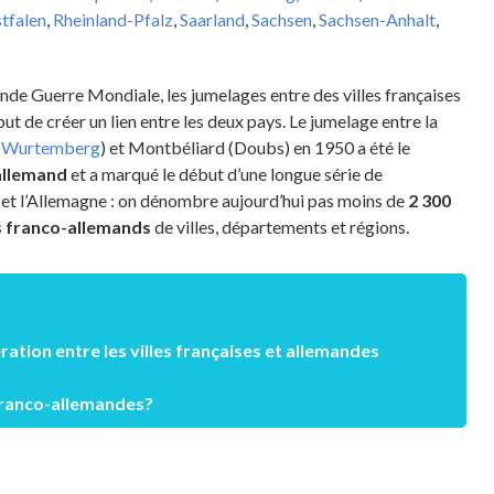
tfalen
,
Rheinland-Pfalz
,
Saarland
,
Sachsen
,
Sachsen-Anhalt
,
nde Guerre Mondiale, les jumelages entre des villes françaises
ut de créer un lien entre les deux pays. Le jumelage entre la
-Wurtemberg
) et Montbéliard (Doubs) en 1950 a été le
allemand
et a marqué le début d’une longue série de
e et l’Allemagne : on dénombre aujourd’hui pas moins de
2 300
s franco-allemands
de villes, départements et régions.
ration entre les villes françaises et allemandes
s franco-allemandes?