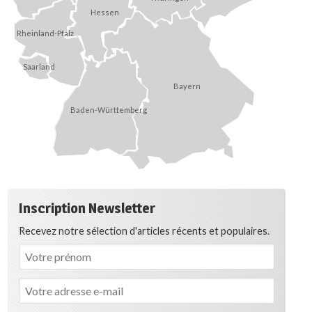
Hessen
Rheinland-Pfalz
Saarland
Bayern
Baden-Württemberg
Inscription Newsletter
Recevez notre sélection d'articles récents et populaires.