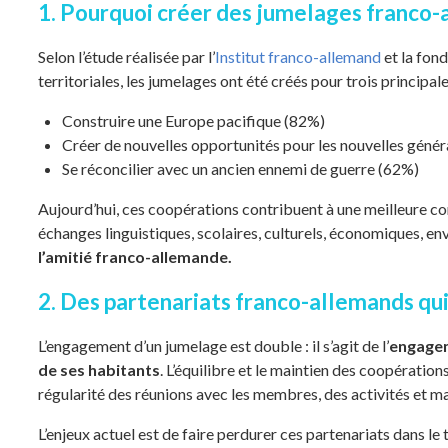
1. Pourquoi créer des jumelages franco-
Selon l’étude réalisée par l’
Institut franco-allemand
et la fon
territoriales, les jumelages ont été créés pour trois principale
Construire une Europe pacifique (82%)
Créer de nouvelles opportunités pour les nouvelles géné
Se réconcilier avec un ancien ennemi de guerre (62%)
Aujourd’hui, ces coopérations contribuent à une meilleure c
échanges linguistiques, scolaires, culturels, économiques, e
l’amitié franco-allemande.
2. Des partenariats franco-allemands qui v
L’engagement d’un jumelage est double : il s’agit de l’
engage
de ses habitants
. L’équilibre et le maintien des coopérati
régularité des réunions avec les membres, des activités et m
L’enjeux actuel est de faire perdurer ces partenariats dans l