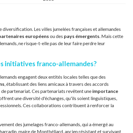
e diversification. Les villes jumelées françaises et allemandes
partenaires européens
ou des
pays émergents
. Mais cette
emands, ne risque-t-elle pas de leur faire perdre leur
es initiatives franco-allemandes?
lemands engagent deux entités locales telles que des
ns
, établissant des liens amicaux à travers des accords
s de partenariat. Ces partenariats revêtent une
importance
offrent une diversité d'échanges, qu'ils soient linguistiques,
essionnels. Ces collaborations contribuent à renforcer la
ouvement des jumelages franco-allemands, qui a émergé au
arradin, maire de Montbéliard, ancien résistant et survivant