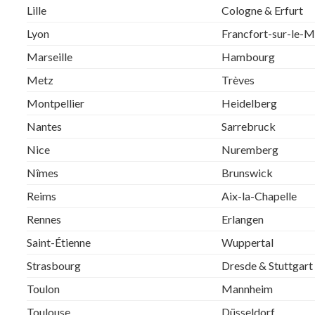
Lille
Cologne & Erfurt
Lyon
Francfort-sur-le-M
Marseille
Hambourg
Metz
Trèves
Montpellier
Heidelberg
Nantes
Sarrebruck
Nice
Nuremberg
Nîmes
Brunswick
Reims
Aix-la-Chapelle
Rennes
Erlangen
Saint-Étienne
Wuppertal
Strasbourg
Dresde & Stuttgart
Toulon
Mannheim
Toulouse
Düsseldorf