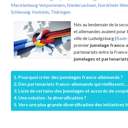
Mecklenburg-Vorpommern
,
Niedersachsen
,
Nordrhein-Wes
Schleswig-Holstein
,
Thüringen
Nés au lendemain de la seco
et allemandes avaient pour b
ville de Ludwigsburg (
Bade
premier
jumelage franco-
partenariats entre la Franc
jumelages et partenariat
1. Pourquoi créer des jumelages franco-allemands ?
2. Des partenariats franco-allemands qui vieillissent...
3. Liste de certains des jumelages et accords de coopé
4. Une solution : la diversification ?
5. Vers une plus grande diversification des initiative