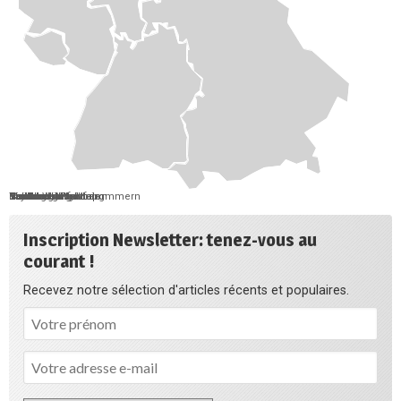
Berlin
Bremen
Hamburg
Saarland
Schleswig-Holstein
Mecklenburg-Vorpommern
Brandenburg
Niedersachsen
Sachsen-Anhalt
Sachsen
Thüringen
Hessen
Nordrhein-Westfalen
Rheinland-Pfalz
Baden-Württemberg
Bayern
Inscription Newsletter: tenez-vous au
courant !
Recevez notre sélection d'articles récents et populaires.