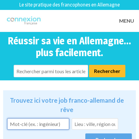
Le site pratique des francophones en Allemagne
MENU
Réussir sa vie en Allemagne...
plus facilement.
Trouvez ici votre job franco-allemand de
rêve