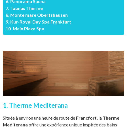
6. Panorama Sauna
7. Taunus Therme
8. Monte mare Obertshausen
9. Kur-Royal Day Spa Frankfurt
10. Main Plaza Spa
1. Therme Mediterana
Située à environ une heure de route de
Francfort
, la
Therme
Mediterana
offre une expérience unique inspirée des bains