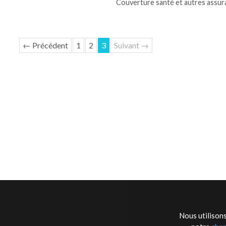
Couverture santé et autres assu
← Précédent
1
2
3
Suivant →
Nous utilisons