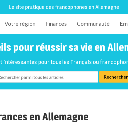
Le site pratique des francophones en Allemagne
Votre région
Finances
Communauté
Em
ils pour réussir sa vie en All
et intéressantes pour tous les Français ou francoph
urances en Allemagne