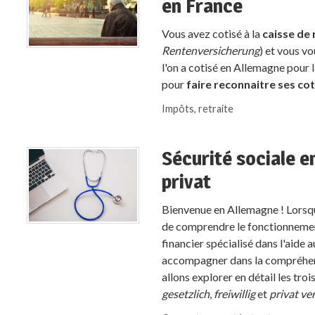
en France
Vous avez cotisé à la
caisse de
Rentenversicherung
) et vous v
l'on a cotisé en Allemagne pour l
pour
faire reconnaitre ses co
Impôts, retraite
Sécurité sociale en
privat
Bienvenue en Allemagne ! Lorsque
de comprendre le fonctionnement
financier spécialisé dans l'aide 
accompagner dans la compréhensi
allons explorer en détail les tro
gesetzlich
,
freiwillig
et
privat ve