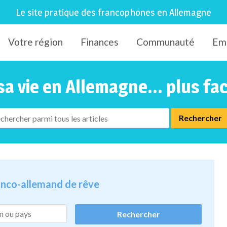
Le site pratique des francophones en Allemagne
Votre région
Finances
Communauté
Em
sa vie en Allemagne... plus fa
ranco-allemand de rêve