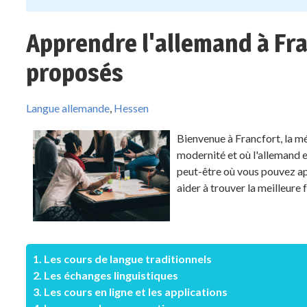
Apprendre l'allemand à Fra
proposés
Langue allemande
,
Hessen
Bienvenue à Francfort, la mé
modernité et où l'allemand 
peut-être où vous pouvez ap
aider à trouver la meilleure
1. Les cours de langue traditionnels
2. Les échanges linguistiques
3. Les cours en ligne et les applications