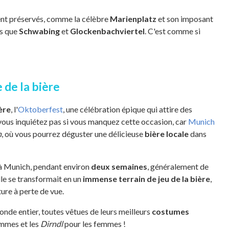
t préservés, comme la célèbre
Marienplatz
et son imposant
ls que
Schwabing
et
Glockenbachviertel
. C'est comme si
 de la bière
ière
, l'
Oktoberfest
, une célébration épique qui attire des
vous inquiétez pas si vous manquez cette occasion, car
Munich
n
, où vous pourrez déguster une délicieuse
bière locale
dans
à Munich, pendant environ
deux semaines
, généralement de
lle se transformait en un
immense terrain de jeu de la bière
,
ure à perte de vue.
nde entier, toutes vêtues de leurs meilleurs
costumes
mmes et les
Dirndl
pour les femmes !