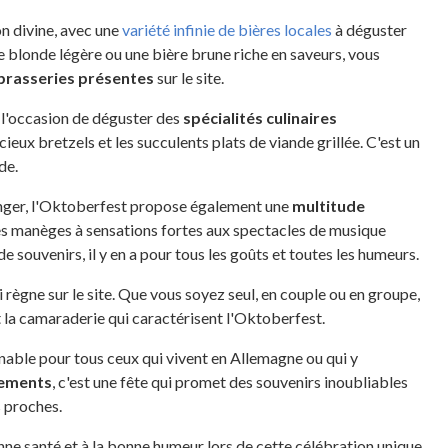
n divine, avec une
variété infinie de bières locales
à déguster
e blonde légère ou une bière brune riche en saveurs, vous
rasseries présentes
sur le site.
i l'occasion de déguster des
spécialités culinaires
licieux bretzels et les succulents plats de viande grillée. C'est un
de.
manger, l'Oktoberfest propose également une
multitude
es manèges à sensations fortes aux spectacles de musique
de souvenirs, il y en a pour tous les goûts et toutes les humeurs.
i règne sur le site. Que vous soyez seul, en couple ou en groupe,
 la camaraderie qui caractérisent l'Oktoberfest.
able pour tous ceux qui vivent en Allemagne ou qui y
sements
, c'est une fête qui promet des souvenirs inoubliables
s proches.
nne santé et à la bonne humeur lors de cette célébration unique