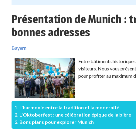
Présentation de Munich : t
bonnes adresses
Bayern
Entre bâtiments historiques
visiteurs. Nous vous présen
pour profiter au maximum d
1. L'harmonie entre la tradition et la modernité
2. L'Oktoberfest : une célébration épique de la bière
3. Bons plans pour explorer Munich