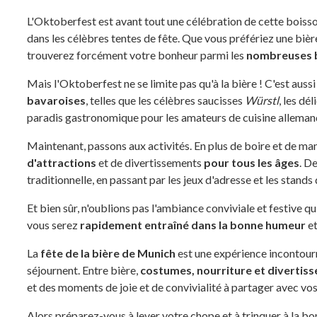
L'Oktoberfest est avant tout une célébration de cette boisso
dans les célèbres tentes de fête. Que vous préfériez une bièr
trouverez forcément votre bonheur parmi les
nombreuses b
Mais l'Oktoberfest ne se limite pas qu'à la bière ! C'est auss
bavaroises
, telles que les célèbres saucisses
Würstl
, les dé
paradis gastronomique pour les amateurs de cuisine alleman
Maintenant, passons aux activités. En plus de boire et de 
d'attractions
et de divertissements
pour tous les âges
. D
traditionnelle, en passant par les jeux d'adresse et les stands 
Et bien sûr, n'oublions pas l'ambiance conviviale et festive qu
vous serez
rapidement entraîné dans la bonne humeur
et
La
fête de la bière de Munich
est une expérience incontourn
séjournent. Entre bière,
costumes, nourriture et divertis
et des moments de joie et de convivialité à partager avec vo
Alors préparez-vous à lever votre chope et à trinquer à la bo