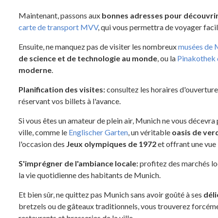
Maintenant, passons aux
bonnes adresses pour découvri
carte de transport MVV
, qui vous permettra de voyager facil
Ensuite, ne manquez pas de visiter les nombreux
musées de 
de science et de technologie au monde
, ou la
Pinakothek
moderne
.
Planification des visites:
consultez les horaires d'ouverture 
réservant vos billets à l'avance.
Si vous êtes un amateur de plein air, Munich ne vous décevra p
ville, comme le
Englischer Garten
, un véritable
oasis de verd
l'occasion des
Jeux olympiques de 1972
et offrant une vue 
S'imprégner de l'ambiance locale:
profitez des marchés lo
la vie quotidienne des habitants de Munich.
Et bien sûr, ne quittez pas Munich sans avoir goûté à ses
déli
bretzels ou de gâteaux traditionnels, vous trouverez forcéme
restaurants et brasseries de la ville.