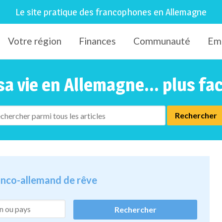
Le site pratique des francophones en Allemagne
Votre région
Finances
Communauté
Em
sa vie en Allemagne... plus fa
ranco-allemand de rêve