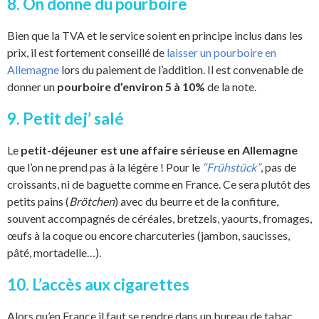
8. On donne du pourboire
Bien que la TVA et le service soient en principe inclus dans les
prix, il est fortement conseillé de
laisser un pourboire en
Allemagne
lors du paiement de l’addition. Il est convenable de
donner un
pourboire d’environ 5 à 10%
de la note.
9. Petit dej’ salé
Le
petit-déjeuner est une affaire sérieuse en Allemagne
que l’on ne prend pas à la légère ! Pour le
“Frühstück”
, pas de
croissants, ni de baguette comme en France. Ce sera plutôt des
petits pains (
Brötchen
) avec du beurre et de la confiture,
souvent accompagnés de céréales, bretzels, yaourts, fromages,
œufs à la coque ou encore charcuteries (jambon, saucisses,
pâté, mortadelle…).
10. L’accès aux cigarettes
Alors qu’en France il faut se rendre dans un bureau de tabac