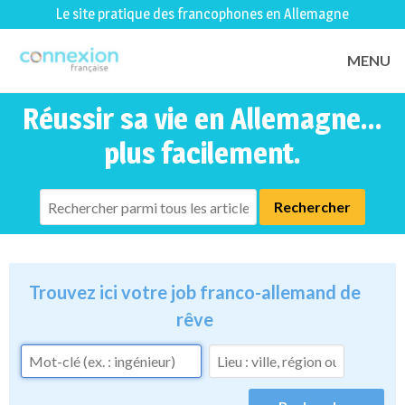
Le site pratique des francophones en Allemagne
MENU
Réussir sa vie en Allemagne...
plus facilement.
Trouvez ici votre job franco-allemand de
rêve