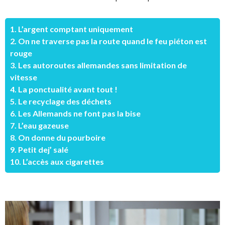
1. L’argent comptant uniquement
2. On ne traverse pas la route quand le feu piéton est
rouge
3. Les autoroutes allemandes sans limitation de
vitesse
4. La ponctualité avant tout !
5. Le recyclage des déchets
6. Les Allemands ne font pas la bise
7. L’eau gazeuse
8. On donne du pourboire
9. Petit dej’ salé
10. L’accès aux cigarettes