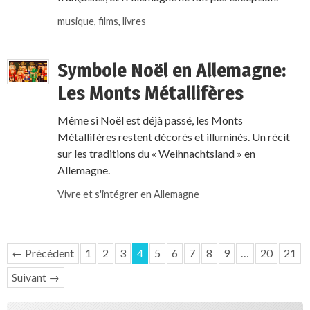
musique, films, livres
Symbole Noël en Allemagne:
Les Monts Métallifères
Même si Noël est déjà passé, les Monts
Métallifères restent décorés et illuminés. Un récit
sur les traditions du « Weihnachtsland » en
Allemagne.
Vivre et s'intégrer en Allemagne
← Précédent
1
2
3
4
5
6
7
8
9
…
20
21
Suivant →