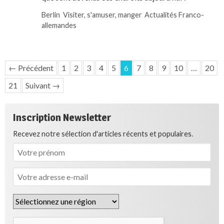
Berlin
,
Visiter, s'amuser, manger
,
Actualités Franco-
allemandes
← Précédent
1
2
3
4
5
6
7
8
9
10
…
20
21
Suivant →
Inscription Newsletter
Recevez notre sélection d'articles récents et populaires.